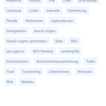
Keywords
Kunden
Link
Links
local listings
Löschung
Lücke
manuelle
Optimierung
Penalty
Referenzen
regionales seo
Schlagwörter
search engine
Search engine optimization
Seite
SEO
seo-agentur
SEO-Ranking
suchbegriffe
Suchmaschine
Suchmaschinenoptimierung
Traffic
Trust
Trustranking
Unternehmen
Vertrauen
Web
Website